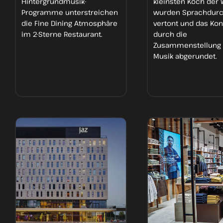
Hintergrundmusik-
kleinsten Koch der 
Programme
unterstreichen
wurden
Sprachdur
die
Fine Dining Atmosphäre
vertont und das Ko
im 2-Sterne Restaurant.
durch die
Zusammenstellung 
Musik
abgerundet.