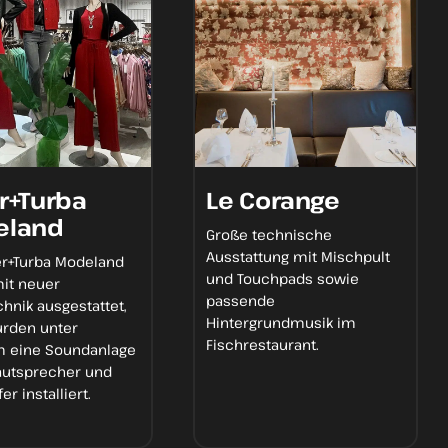
r+Turba
Le Corange
eland
Große
technische
Ausstattung
mit Mischpult
er+Turba Modeland
und Touchpads sowie
mit
neuer
passende
chnik
ausgestattet,
Hintergrundmusik
im
urden unter
Fischrestaurant.
m eine
Soundanlage
autsprecher und
fer
installiert.