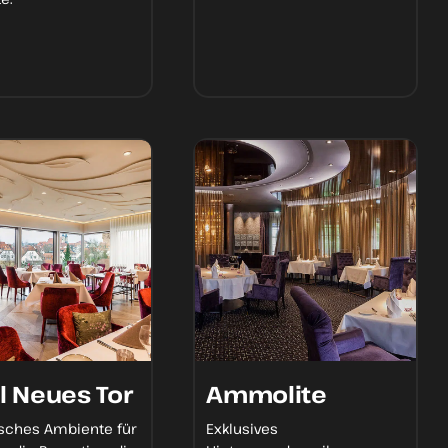
l Neues Tor
Ammolite
isches Ambiente
für
Exklusives