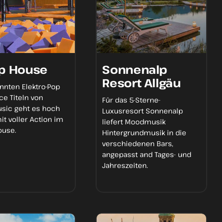
p House
Sonnenalp
Resort Allgäu
annten
Elektro-Pop
e Titeln
von
Für das 5-Sterne-
ic geht es hoch
Luxusresort Sonnenalp
mit
voller Action
im
liefert Moodmusik
use.
Hintergrundmusik
in die
verschiedenen Bars,
angepasst and
Tages- und
Jahreszeiten
.