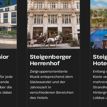
ior
Steigenberger
Stei
Herrenhof
Hote
Zielgruppenorientierte
Entlang
für jede
Musik
entsprechend dem
Küste
ve
sende
Gästewandel und der
mehrer
ber die
Jahreszeit in
Strandh
 dabei.
verschiedenen Bereichen
Hinterg
des Hotels.
Lobbys 