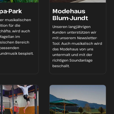
pa-Park
Modehaus
Blum-Jundt
der
musikalischen
tion
für die
Unseren
langjährigen
chäfte, wird auch
Kunden
unterstützen wir
Magellan im
mit unserem
Newsletter-
esischen Bereich
Tool.
Auch musikalisch wird
passenden
das Modehaus von uns
rundmusik
bespielt.
untermalt und mit der
richtigen Soundanlage
beschallt.