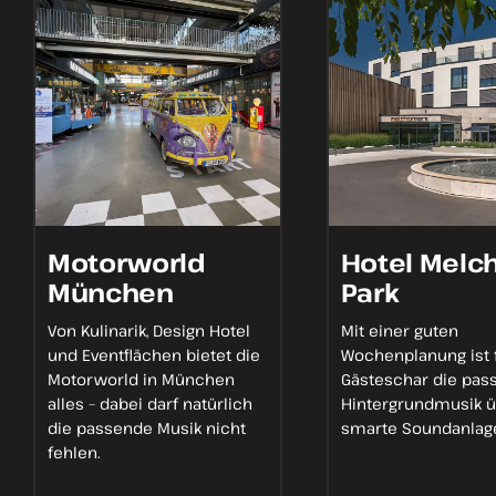
Motorworld
Hotel Melch
München
Park
Von
Kulinarik, Design Hotel
Mit einer
guten
und
Eventflächen
bietet die
Wochenplanung
ist 
Motorworld in München
Gästeschar die
pas
alles – dabei darf natürlich
Hintergrundmusik
ü
die
passende Musik
nicht
smarte Soundanlage
fehlen.