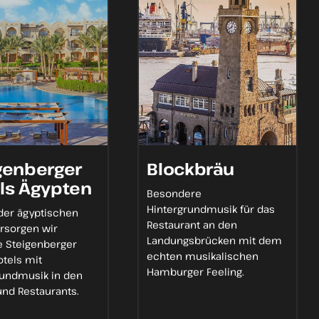
genberger
Blockbräu
ls Ägypten
Besondere
Hintergrundmusik
für das
 der
ägyptischen
Restaurant an den
rsorgen wir
Landungsbrücken mit dem
e
Steigenberger
echten
musikalischen
otels mit
Hamburger Feeling
.
rundmusik
in den
und Restaurants.