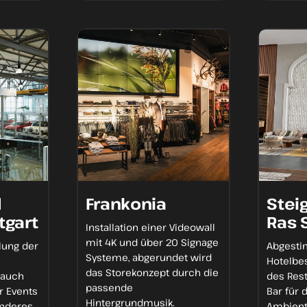
d
Frankonia
Stei
tgart
Ras
Installation einer
Videowall
mit 4K
und über
20 Signage
lung der
Abgest
Systeme
, abgerundet wird
Hotelbe
das Storekonzept durch die
 auch
des Res
passende
r Events
Bar für 
Hintergrundmusik.
onderes
Ambien