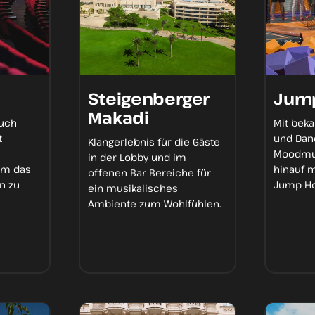
Steigenberger
Jum
Makadi
such
Mit bek
t
und Danc
Klangerlebnis
für die Gäste
Moodmus
in der Lobby und im
m das
hinauf 
offenen Bar Bereiche für
n zu
Jump Ho
ein
musikalisches
Ambiente
zum Wohlfühlen.