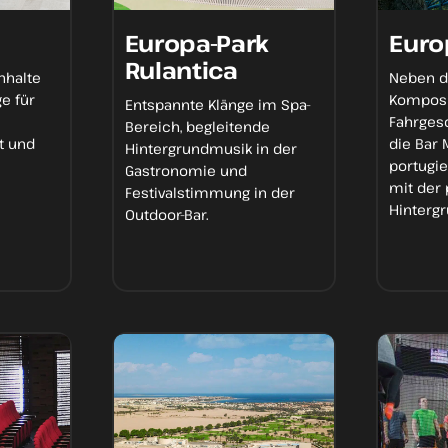
Europa-Park
Euro
Rulantica
nhalte
Neben 
ge
für
Komposi
Entspannte Klänge
im Spa-
Fahrges
Bereich,
begleitende
t und
die Bar 
Hintergrundmusik
in der
portugi
Gastronomie und
mit der
Festivalstimmung in der
Hinterg
Outdoor-Bar.