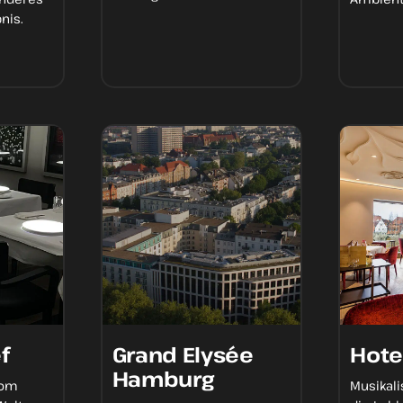
nis.
f
Grand Elysée
Hote
Hamburg
vom
Musikal