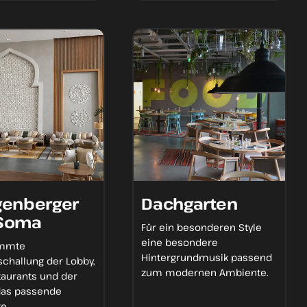
genberger
Dachgarten
 Soma
Für ein besonderen Style
eine
besondere
immte
Hintergrundmusik
passend
schallung
der Lobby,
zum
modernen Ambiente
.
taurants und der
das
passende
te
.