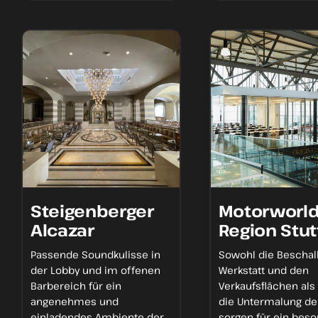
Steigenberger
Motorworl
Alcazar
Region Stut
Passende Soundkulisse
in
Sowohl die
Beschal
der Lobby und im offenen
Werkstatt
und den
Barbereich für ein
Verkaufsflächen als
angenehmes und
die
Untermalung de
einladendes Ambiente
der
sorgen für ein bes