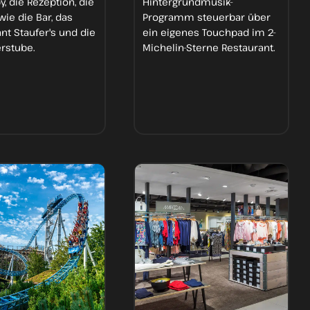
y, die Rezeption, die
Hintergrundmusik-
wie die Bar, das
Programm
steuerbar über
nt Staufer's und die
ein
eigenes Touchpad
im 2-
erstube
.
Michelin-Sterne Restaurant.