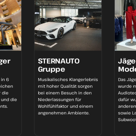
ger
STERNAUTO
Jäge
Gruppe
Mod
 in
6
Musikalisches Klangerlebnis
Das Jäg
eichen
mit hoher Qualität sorgen
wurde 
 die
bei einem Besuch in den
Audiote
 und die
Niederlassungen für
dafür w
ants
.
Wohlfühlfaktor
und einem
andere
angenehmen Ambiente.
sowie L
Subwoo