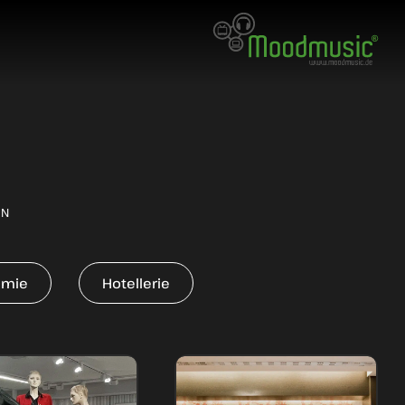
EN
omie
Hotellerie