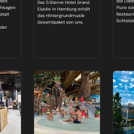
Welt
die Lobb
Das
5-Sterne Hotel Grand
chsagen
Flure so
Elysée
in Hamburg erhält
nzept
Restaura
das
Hintergrundmusik-
Schlotz
Gesamtpaket
von uns.
der